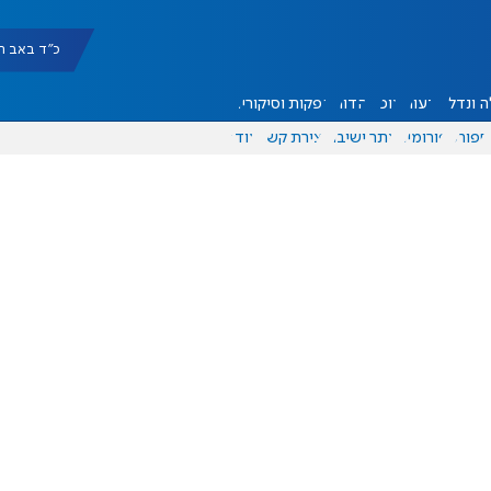
כ"ד באב תשפ"ו |
 ונדל"ן
דעות
אוכל
יהדות
הפקות וסיקורים
ספורט
פורומים
אתר ישיבה
יצירת קשר
עוד