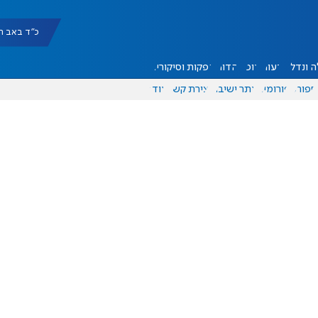
כ"ד באב תשפ"ו |
 ונדל"ן
דעות
אוכל
יהדות
הפקות וסיקורים
ספורט
פורומים
אתר ישיבה
יצירת קשר
עוד