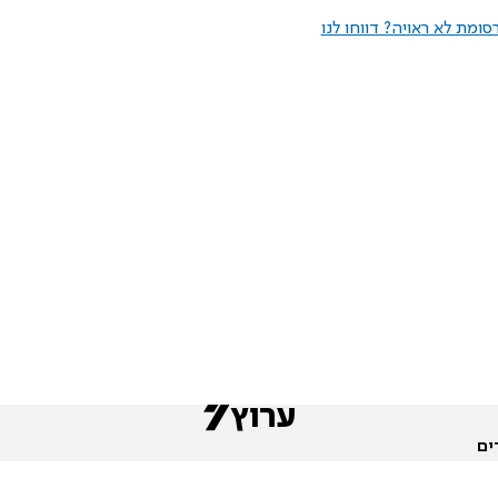
ומת לא ראויה? דווחו לנו
ים
שות
חדשות המגזר
פורומים
תגי