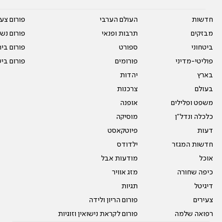
חדשות
העולם הערבי
פורום צע
מבזקים
תרבות ופנאי
פורום נשו
ביטחוני
ספורט
פורום בי
פוליטי-מדיני
פורומים
פורום בי
בארץ
יהדות
בעולם
צרכנות
משפט ופלילים
אופנה
כלכלה ונדל"ן
מוסיקה
דעות
פיוטקאסט
חדשות המגזר
ילדודס
אוכל
מודעות אבל
כיפה שחורה
מזג אוויר
דיגיטל
תגיות
צעירים
פורום הריון ולידה
רפואה שלמה
פורום לקראת נישואין וזוגיות