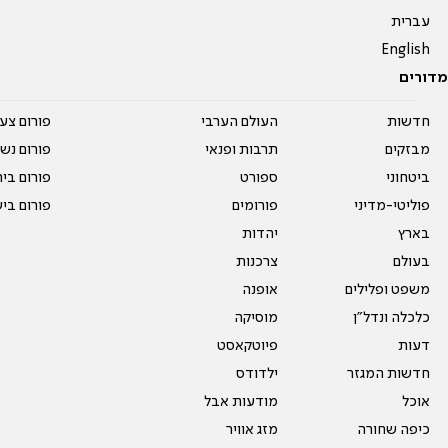
עברית
English
מדורים
חדשות
העולם הערבי
פורום צע
מבזקים
תרבות ופנאי
פורום נשו
ביטחוני
ספורט
פורום בי
פוליטי-מדיני
פורומים
פורום בי
בארץ
יהדות
בעולם
צרכנות
משפט ופלילים
אופנה
כלכלה ונדל"ן
מוסיקה
דעות
פיוטקאסט
חדשות המגזר
ילדודס
אוכל
מודעות אבל
כיפה שחורה
מזג אוויר