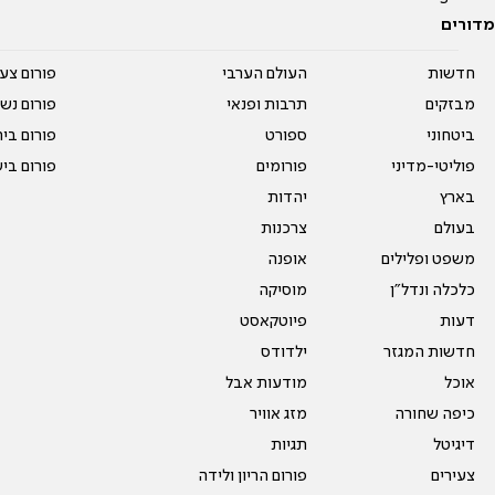
מדורים
חדשות
העולם הערבי
פורום צע
מבזקים
תרבות ופנאי
פורום נשו
ביטחוני
ספורט
פורום בי
פוליטי-מדיני
פורומים
פורום בי
בארץ
יהדות
בעולם
צרכנות
משפט ופלילים
אופנה
כלכלה ונדל"ן
מוסיקה
דעות
פיוטקאסט
חדשות המגזר
ילדודס
אוכל
מודעות אבל
כיפה שחורה
מזג אוויר
דיגיטל
תגיות
צעירים
פורום הריון ולידה