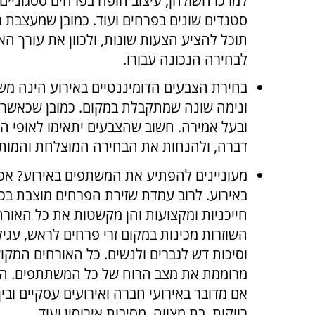
למרכז השולחן, עיצוב חופה בפרחים ססגוניים,
סטנדים שונים בפרחים ועוד. כמובן שמעצבת 
תוכל להציע הצעות שונות, ולכוון את עורך הא
לבחירה הנכונה עבורו.
בחירת הצבעים הדומיננטיים באירוע הינה משמ
ונימה שונה שמתקבלת במקום. כמובן שכאשר מש
ובעל אמירה. חשוב שהצבעים יתאימו לאופי הא
דברה, ולהנחות את הבחירה המוצלחת והמות
מעוניינים להפתיע את המשתפים באירוע? א
באירוע. לרוב עמדת שזירת הפרחים מוצבת בכ
חייכניות ומקצועות והן מקשטות את כל האורחי
השוזרות מכינות במקום זרי פרחים לראש, עגי
וסיכות דש לגברים ולנשים. כל האורחים המקו
מרוממת את מצב הרוח של כל המשתתפים. הטרנד 
אם מדובר באירועי חברה ואירועים עסקיים ובין
רווקות, בת מצווה, מסיבות אירוסין ועוד.