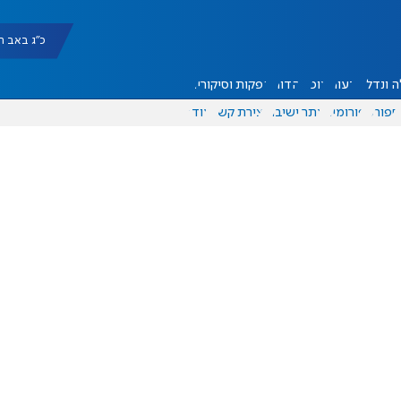
כ"ג באב תשפ"ו |
 ונדל"ן
דעות
אוכל
יהדות
הפקות וסיקורים
ספורט
פורומים
אתר ישיבה
יצירת קשר
עוד