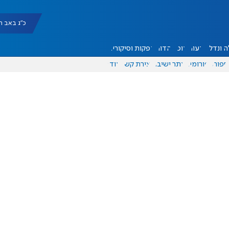
כ"ג באב תשפ"ו |
 ונדל"ן
דעות
אוכל
יהדות
הפקות וסיקורים
ספורט
פורומים
אתר ישיבה
יצירת קשר
עוד