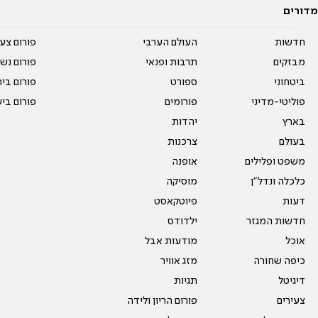
מדורים
חדשות
העולם הערבי
פורום צע
מבזקים
תרבות ופנאי
פורום נשו
ביטחוני
ספורט
פורום בי
פוליטי-מדיני
פורומים
פורום בי
בארץ
יהדות
בעולם
צרכנות
משפט ופלילים
אופנה
כלכלה ונדל"ן
מוסיקה
דעות
פיוטקאסט
חדשות המגזר
ילדודס
אוכל
מודעות אבל
כיפה שחורה
מזג אוויר
דיגיטל
תגיות
צעירים
פורום הריון ולידה