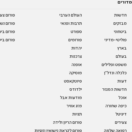
מדורים
חדשות
העולם הערבי
פורום צע
מבזקים
תרבות ופנאי
פורום נשו
ביטחוני
ספורט
פורום בי
פוליטי-מדיני
פורומים
פורום בי
בארץ
יהדות
בעולם
צרכנות
משפט ופלילים
אופנה
כלכלה ונדל"ן
מוסיקה
דעות
פיוטקאסט
חדשות המגזר
ילדודס
אוכל
מודעות אבל
כיפה שחורה
מזג אוויר
דיגיטל
תגיות
צעירים
פורום הריון ולידה
רפואה שלמה
פורום לקראת נישואין וזוגיות