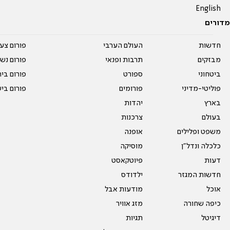
English
מדורים
חדשות
העולם הערבי
פורום צע
מבזקים
תרבות ופנאי
פורום נשו
ביטחוני
ספורט
פורום בי
פוליטי-מדיני
פורומים
פורום בי
בארץ
יהדות
בעולם
צרכנות
משפט ופלילים
אופנה
כלכלה ונדל"ן
מוסיקה
דעות
פיוטקאסט
חדשות המגזר
ילדודס
אוכל
מודעות אבל
כיפה שחורה
מזג אוויר
דיגיטל
תגיות