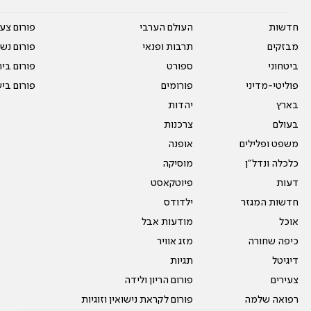
חדשות
העולם הערבי
פורום צע
מבזקים
תרבות ופנאי
פורום נשו
ביטחוני
ספורט
פורום בי
פוליטי-מדיני
פורומים
פורום בי
בארץ
יהדות
בעולם
צרכנות
משפט ופלילים
אופנה
כלכלה ונדל"ן
מוסיקה
דעות
פיוטקאסט
חדשות המגזר
ילדודס
אוכל
מודעות אבל
כיפה שחורה
מזג אוויר
דיגיטל
תגיות
צעירים
פורום הריון ולידה
רפואה שלמה
פורום לקראת נישואין וזוגיות