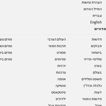
הצהרת נגישות
המייל האדום
עברית
English
מדורים
חדשות
העולם הערבי
פורום צע
מבזקים
תרבות ופנאי
פורום נשו
ביטחוני
ספורט
פורום בי
פוליטי-מדיני
פורומים
פורום בי
בארץ
יהדות
בעולם
צרכנות
משפט ופלילים
אופנה
כלכלה ונדל"ן
מוסיקה
דעות
פיוטקאסט
חדשות המגזר
ילדודס
אוכל
מודעות אבל