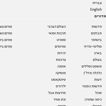
עברית
English
מדורים
חדשות
העולם הערבי
פורום צע
מבזקים
תרבות ופנאי
פורום נשו
ביטחוני
ספורט
פורום בי
פוליטי-מדיני
פורומים
פורום בי
בארץ
יהדות
בעולם
צרכנות
משפט ופלילים
אופנה
כלכלה ונדל"ן
מוסיקה
דעות
פיוטקאסט
חדשות המגזר
ילדודס
אוכל
מודעות אבל
כיפה שחורה
מזג אוויר