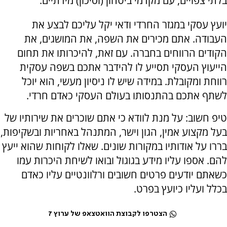
בלתי צפויים, עם מקדמי ביטחון (וסיכון) מידתיים.
יועץ עסקי במגזר החרדי ודאי יקל עליכם לבצע את
העבודה. אתם מכירים את השפה, את המושגים, את
הקודים הרווחים בחברה. עם זאת, להיכרותו את תחום
הייעוץ העסקי תסייע לו להידבר אתכם בשפה עסקית
רווחת ומקובלת. במידה שיש לו ניסיון מעשי, הוא יוכל
לשתף אתכם בהתנסותו בעולם העסקי כאדם חרדי.
טיפ חשוב: על מנת לוודא כי אתם שוכרים את שירותיו של
בעל מקצוע אמין, הגון וישר, המתנהל באחריות ובשקיפות,
בררו על אודותיו במקורות שונים. שאלו לקוחות שהוא ייעץ
להם. אספו עליו מידע בגוגול ובואו לשיחת היכרות עמו
כשאתם יודעים פרטים חשובים ורלוונטיים עליו כאדם
בכלל ועליו כיועץ בפרט.
הצטרפו לקבוצת הוואטצאפ של ערוץ 7