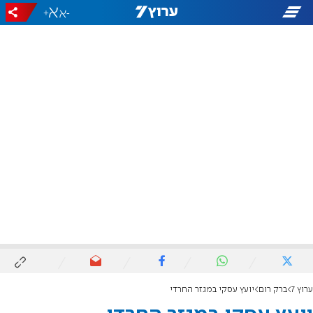
+
-
ערוץ 7
ברק רום
יועץ עסקי במגזר החרדי