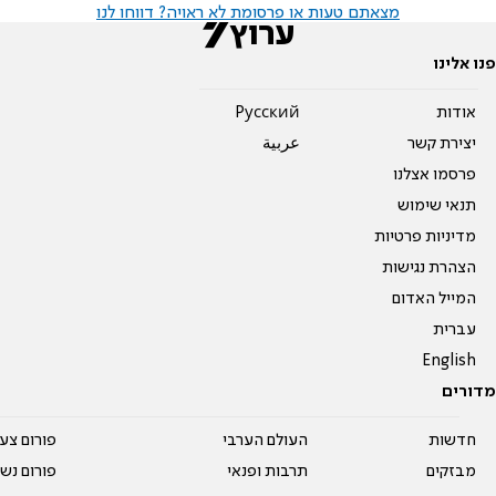
מצאתם טעות או פרסומת לא ראויה? דווחו לנו
פנו אלינו
אודות
Pусский
יצירת קשר
عربية
פרסמו אצלנו
תנאי שימוש
מדיניות פרטיות
הצהרת נגישות
המייל האדום
עברית
English
מדורים
חדשות
העולם הערבי
פורום צע
מבזקים
תרבות ופנאי
פורום נשו