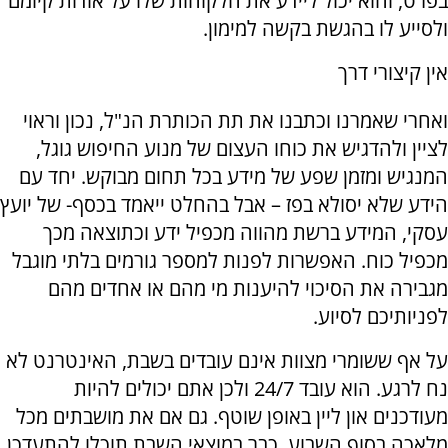
בפרט, והוא יכול ליידע את הלקוחות שלו על אודות קיומם
ולסייע לו בהגשת בקשה למימון.
אין קיצורי דרך
ואחרי שאמרנו וכתבנו את תת הכותרת הנ"ל, נכון וראוי
לציין ולהדגיש את כוחו העצום של מנוע החיפוש גוגל,
המנגיש ומזמן שפע של מידע בכל תחום מבוקש. יחד עם
הידע שלא יסולא בפז – אבל בהחלט ייאמד בכסף- של יועץ
עסקי, המידע ברשת מהווה מכפיל ידע וכתוצאה מכך
מכפיל כוח. האפשרות לפנות למספר גורמים בלתי מוגבל
מגבירה את הסיכוי להיענות מי מהם או אחדים מהם
לפניותיכם לסיוע.
על אף ששומרי מצוות אינם עובדים בשבת, האינטרנט לא
נח לרגע. הוא עובד 24/7 ולכן אתם יכולים להיות
מעודכנים און ליין באופן שוטף. גם אם את מושבתים מכל
מלאכה בסוף השבוע, כבר במוצאי השבת תוכלו להתעדכן