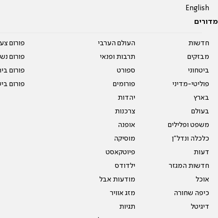
English
מדורים
חדשות
העולם הערבי
פורום צע
מבזקים
תרבות ופנאי
פורום נשו
ביטחוני
ספורט
פורום בי
פוליטי-מדיני
פורומים
פורום בי
בארץ
יהדות
בעולם
צרכנות
משפט ופלילים
אופנה
כלכלה ונדל"ן
מוסיקה
דעות
פיוטקאסט
חדשות המגזר
ילדודס
אוכל
מודעות אבל
כיפה שחורה
מזג אוויר
דיגיטל
תגיות