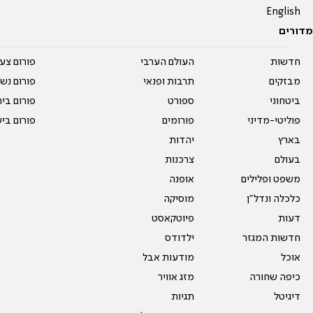
English
מדורים
חדשות
העולם הערבי
פורום צע
מבזקים
תרבות ופנאי
פורום נשו
ביטחוני
ספורט
פורום בי
פוליטי-מדיני
פורומים
פורום בי
בארץ
יהדות
בעולם
צרכנות
משפט ופלילים
אופנה
כלכלה ונדל"ן
מוסיקה
דעות
פיוטקאסט
חדשות המגזר
ילדודס
אוכל
מודעות אבל
כיפה שחורה
מזג אוויר
דיגיטל
תגיות