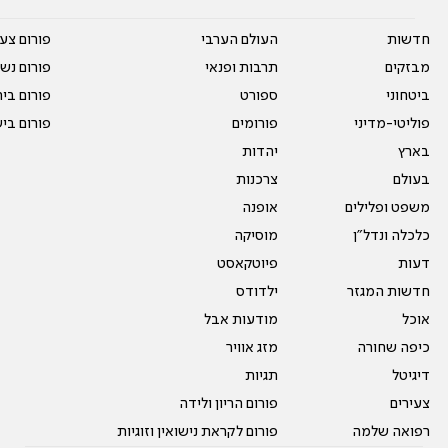
חדשות
העולם הערבי
פורום צע
מבזקים
תרבות ופנאי
פורום נשו
ביטחוני
ספורט
פורום בי
פוליטי-מדיני
פורומים
פורום בי
בארץ
יהדות
בעולם
צרכנות
משפט ופלילים
אופנה
כלכלה ונדל"ן
מוסיקה
דעות
פיוטקאסט
חדשות המגזר
ילדודס
אוכל
מודעות אבל
כיפה שחורה
מזג אוויר
דיגיטל
תגיות
צעירים
פורום הריון ולידה
רפואה שלמה
פורום לקראת נישואין וזוגיות