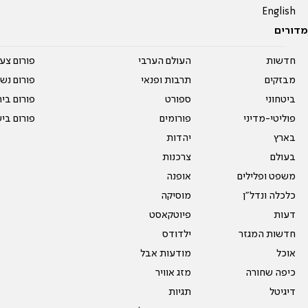
English
מדורים
חדשות
העולם הערבי
פורום צע
מבזקים
תרבות ופנאי
פורום נשו
ביטחוני
ספורט
פורום בי
פוליטי-מדיני
פורומים
פורום בי
בארץ
יהדות
בעולם
צרכנות
משפט ופלילים
אופנה
כלכלה ונדל"ן
מוסיקה
דעות
פיוטקאסט
חדשות המגזר
ילדודס
אוכל
מודעות אבל
כיפה שחורה
מזג אוויר
דיגיטל
תגיות