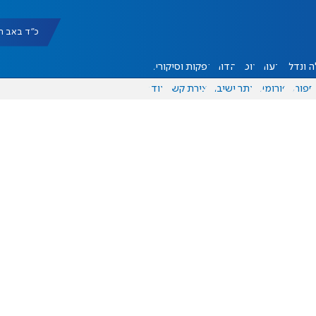
כ"ד באב תשפ"ו |
 ונדל"ן
דעות
אוכל
יהדות
הפקות וסיקורים
ספורט
פורומים
אתר ישיבה
יצירת קשר
עוד