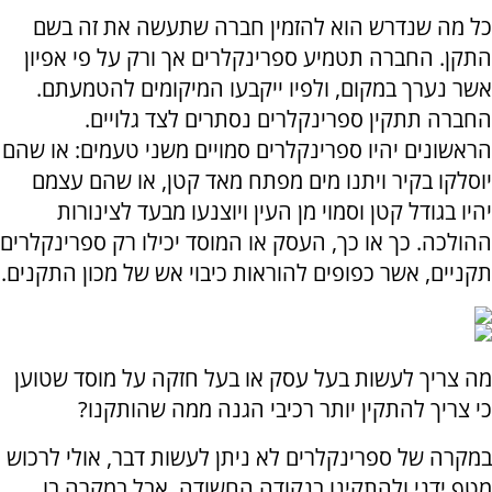
כל מה שנדרש הוא להזמין חברה שתעשה את זה בשם
התקן. החברה תטמיע ספרינקלרים אך ורק על פי אפיון
אשר נערך במקום, ולפיו ייקבעו המיקומים להטמעתם.
החברה תתקין ספרינקלרים נסתרים לצד גלויים.
הראשונים יהיו ספרינקלרים סמויים משני טעמים: או שהם
יוסלקו בקיר ויתנו מים מפתח מאד קטן, או שהם עצמם
יהיו בגודל קטן וסמוי מן העין ויוצנעו מבעד לצינורות
ההולכה. כך או כך, העסק או המוסד יכילו רק ספרינקלרים
תקניים, אשר כפופים להוראות כיבוי אש של מכון התקנים.
מה צריך לעשות בעל עסק או בעל חזקה על מוסד שטוען
כי צריך להתקין יותר רכיבי הגנה ממה שהותקנו?
במקרה של ספרינקלרים לא ניתן לעשות דבר, אולי לרכוש
מטף ידני ולהתקינו בנקודה החשודה. אבל במקרה בו