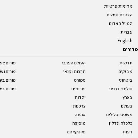
מדיניות פרטיות
הצהרת נגישות
המייל האדום
עברית
English
מדורים
חדשות
העולם הערבי
פורום צע
מבזקים
תרבות ופנאי
פורום נשו
ביטחוני
ספורט
פורום בי
פוליטי-מדיני
פורומים
פורום בי
בארץ
יהדות
בעולם
צרכנות
משפט ופלילים
אופנה
כלכלה ונדל"ן
מוסיקה
דעות
פיוטקאסט