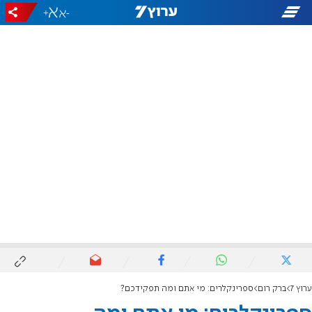
+
-
ערוץ 7
ברק רום
ספרינקלרים: מי אתם ומה תפקידכם?