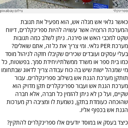
ספרינקלר
צילום:pixabay
כאשר גלאי אש מגלה אש, הוא מפעיל את תגובת
המערכת הרצויה אשר עשויה להיות ספרינקלרים, דיווח
שקט למכבי האש או סירנה. ניתן לשלב כמה תגובות
מערכת
PER
גלאי. ומי צריך את כל זה, אתם שואלים?
בעלי עסקים ועובדים שכירים שקיבלו חזקה לניהול מוסד
כמו בית ספר או משרד ממשלתי/יחידת סמך. בפשטות, כל
מי שמנהל ישות שיש בה כוח עבודה צריך לדאוג שבתחומו
תותקן מערכת הגנת אש בשילוב ספרינקלרים. עבור
מערכת הגנת אש ועבור ספרינקלרים תקן מדויק הוא
שקיים, ועל כן לא ניתן להזמין כל חברה, אלא חברה
שהוּכחה כעומדת בתקן, נשמעת לו ומציבה רק מערכות
הגנת אש בכפוף אליו.
כיצד בעסק או במוסד יודעים אלו ספרינקלרים להתקין?