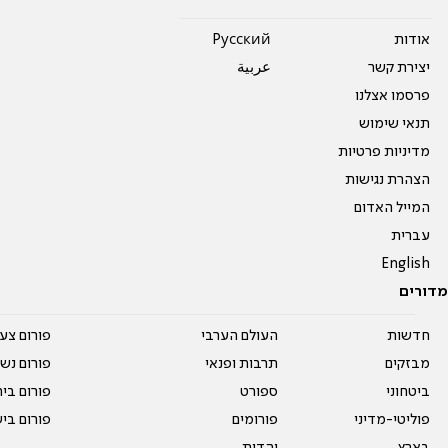
אודות
Pусский
יצירת קשר
عربية
פרסמו אצלנו
תנאי שימוש
מדיניות פרטיות
הצהרת נגישות
המייל האדום
עברית
English
מדורים
חדשות
העולם הערבי
פורום צע
מבזקים
תרבות ופנאי
פורום נשו
ביטחוני
ספורט
פורום בי
פוליטי-מדיני
פורומים
פורום בי