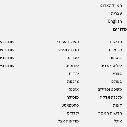
המייל האדום
עברית
English
מדורים
חדשות
העולם הערבי
פורום צע
מבזקים
תרבות ופנאי
פורום נשו
ביטחוני
ספורט
פורום בי
פוליטי-מדיני
פורומים
פורום בי
בארץ
יהדות
בעולם
צרכנות
משפט ופלילים
אופנה
כלכלה ונדל"ן
מוסיקה
דעות
פיוטקאסט
חדשות המגזר
ילדודס
אוכל
מודעות אבל