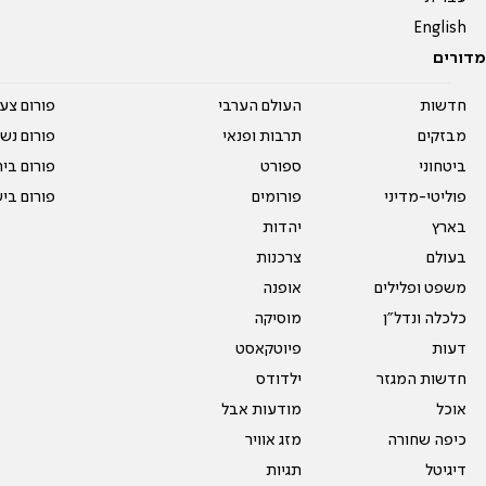
English
מדורים
חדשות
העולם הערבי
פורום צע
מבזקים
תרבות ופנאי
פורום נשו
ביטחוני
ספורט
פורום בי
פוליטי-מדיני
פורומים
פורום בי
בארץ
יהדות
בעולם
צרכנות
משפט ופלילים
אופנה
כלכלה ונדל"ן
מוסיקה
דעות
פיוטקאסט
חדשות המגזר
ילדודס
אוכל
מודעות אבל
כיפה שחורה
מזג אוויר
דיגיטל
תגיות