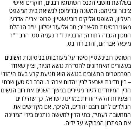
בשלושת מושבי הכנס השתתפו רבנים, חוקרים ואישי
ציבור וביניהם: המשנה (בדימוס) לנשיאת בית המשפט
העליון, השופט אליקים רובינשטיין; פרופ' אריה אדרעי
מאוניברסיטת תל-אביב; מר אליעזר יסלזון, יו"ר הנהלת
המכון הגבוה לתורה; הרבנית ד"ר נעמה סט, הרב ד"ר
מיכאל אברהם, והרב דוד בס.
השופט רובינשטיין סיפר על מעורבותו בניסיונות השונים
בעשורים האחרונים להסדרת נושא הגיור, וציין שאחד
הפרמטרים החשובים בנושא הוא מניעת קרע בעם היהודי
– בין מדינת ישראל לבין יהדות ארה"ב. הרב בס טען שבתי
הדין המיוחדים לגיור מגיירים במשך השנים את רוב הנשים
הצעירות הלא-יהודיות במדינת ישראל, כך שהילדים
הנולדים להם רובם יהודים, ולפיכך, אם מקדישים את
המחשבה לעתיד, בתי הדין למעשה נותנים בידי המדינה
את הפתרון המבוקש על ידיה.