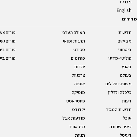
עברית
English
מדורים
חדשות
העולם הערבי
פורום צע
מבזקים
תרבות ופנאי
פורום נשו
ביטחוני
ספורט
פורום בי
פוליטי-מדיני
פורומים
פורום בי
בארץ
יהדות
בעולם
צרכנות
משפט ופלילים
אופנה
כלכלה ונדל"ן
מוסיקה
דעות
פיוטקאסט
חדשות המגזר
ילדודס
אוכל
מודעות אבל
כיפה שחורה
מזג אוויר
דיגיטל
תגיות