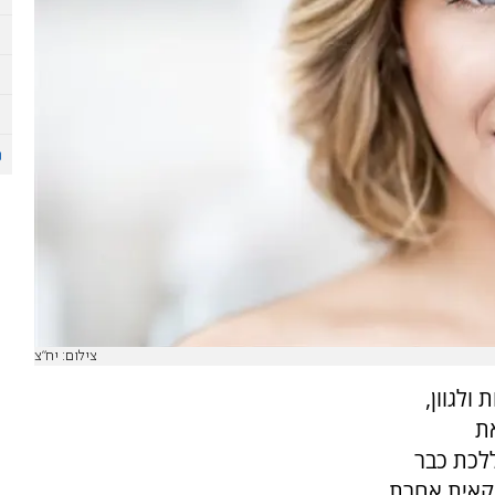
צילום: יח"צ
ולגוון,
ת
לכת כבר
יקאית אחרת.