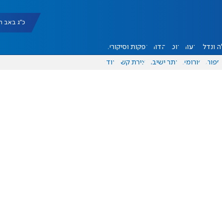
כ"ג באב תשפ"ו |
 ונדל"ן
דעות
אוכל
יהדות
הפקות וסיקורים
ספורט
פורומים
אתר ישיבה
יצירת קשר
עוד