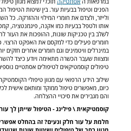
במרפאות ה
אסתטיקה
תוכלי למצוא מגוון טיפו
הפנים וטיפול בבעיות עור. בין שיטות הטיפול המ
ולייזר, ולצדם את חומרי המילוי וההזרקה. כל ה
אותו ולטפל בבעיות כמו אקנה, פיגמנטציה, קמ
לשלב בין טכניקות שונות, ההופכות את העור לחד
חומרים פעילים כדי למקסם את האפקט הרצוי. כ
במינרלים וויטמינים וגם חומרים אחרים חזקים יו
ומצוות שעבר הכשרה מתאימה ויודע כיצד להשתמש
טיפולים קוסמטיקאים לטיפולים אסתטיים נוספים
שילוב הידע הרפואי עם מגוון טיפולי הקוסמטיקה
כיום, מאפשרים טיפול ממוקד ומותאם אישית לכל
והם מגבירים את סיכויי ההצלחה.
קוסמטיקאית \ פילינג -
הטיפול שייתן לך עור 
חלמת על עור חלק ונעים? זה בהחלט אפשרי. 
מגוון רחב של טיפולים ושיטות שונות שנועדו