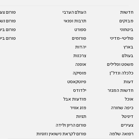
חדשות
העולם הערבי
פורום צע
מבזקים
תרבות ופנאי
פורום נשו
ביטחוני
ספורט
פורום בי
פוליטי-מדיני
פורומים
פורום בי
בארץ
יהדות
בעולם
צרכנות
משפט ופלילים
אופנה
כלכלה ונדל"ן
מוסיקה
דעות
פיוטקאסט
חדשות המגזר
ילדודס
אוכל
מודעות אבל
כיפה שחורה
מזג אוויר
דיגיטל
תגיות
צעירים
פורום הריון ולידה
רפואה שלמה
פורום לקראת נישואין וזוגיות