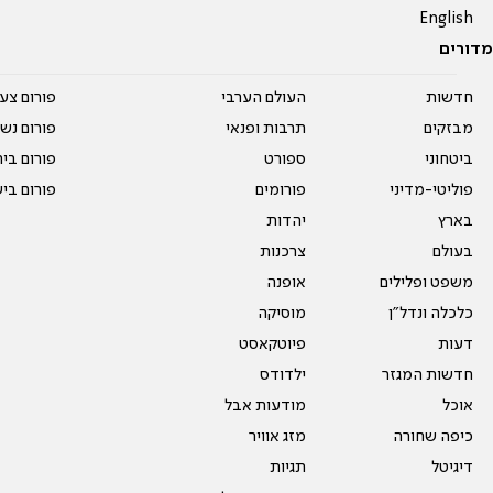
English
מדורים
חדשות
העולם הערבי
פורום צע
מבזקים
תרבות ופנאי
פורום נשו
ביטחוני
ספורט
פורום בי
פוליטי-מדיני
פורומים
פורום בי
בארץ
יהדות
בעולם
צרכנות
משפט ופלילים
אופנה
כלכלה ונדל"ן
מוסיקה
דעות
פיוטקאסט
חדשות המגזר
ילדודס
אוכל
מודעות אבל
כיפה שחורה
מזג אוויר
דיגיטל
תגיות