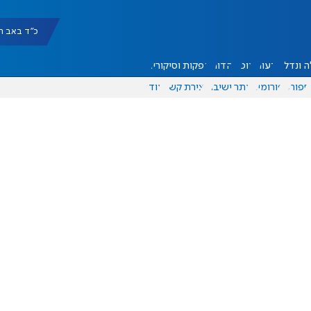
כ"ד באב תשפ"ו |
 ונדל"ן
דעות
אוכל
יהדות
הפקות וסיקורים
ספורט
פורומים
אתר ישיבה
יצירת קשר
עוד