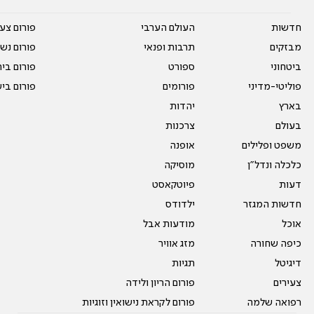
חדשות
העולם הערבי
פורום צע
מבזקים
תרבות ופנאי
פורום נשו
ביטחוני
ספורט
פורום בי
פוליטי-מדיני
פורומים
פורום בי
בארץ
יהדות
בעולם
צרכנות
משפט ופלילים
אופנה
כלכלה ונדל"ן
מוסיקה
דעות
פיוטקאסט
חדשות המגזר
ילדודס
אוכל
מודעות אבל
כיפה שחורה
מזג אוויר
דיגיטל
תגיות
צעירים
פורום הריון ולידה
רפואה שלמה
פורום לקראת נישואין וזוגיות