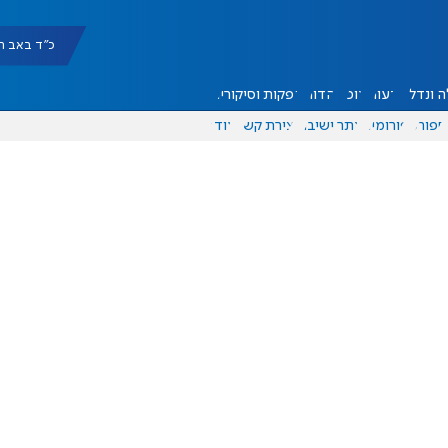
כ"ד באב תשפ"ו |
 ונדל"ן
דעות
אוכל
יהדות
הפקות וסיקורים
ספורט
פורומים
אתר ישיבה
יצירת קשר
עוד