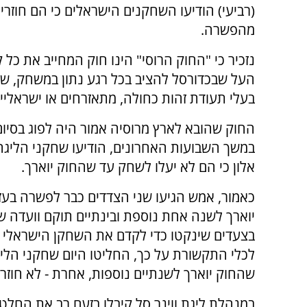
(רביעי) הודיעו השחקנים הישראלים כי הם חוזרי
מהפשרה.
נזכיר כי "החוק הרוסי" הינו חוק המחייב את כל 
העל שבכדורסל להציב בכל רגע נתון במשחק, ש
בעלי תעודת זהות כחולה, מתאזרחים או ישראליים
החוק שהובא לארץ מרוסיה אמור היה לפוג בסיום
במשך השבועות האחרונים, הודיעו שחקני הליגה
אלון כי הם לא יעלו לשחק עד שהחוק יוארך.
כאמור, אמש הגיעו שני הצדדים כבר לפשרה בעז
יוארך לשנה אחת נוספת ובינתיים תוקם וועדה שת
בצעדים שינקטו כדי לקדם את השחקן הישראלי ע
לכלי התקשורת על כך, החליטו היום שחקני הליגה
שהחוק יוארך לשנתיים נוספות, אחרת - לא חוזר
במנהלת ליגת ווינר סל קיבלו בזעם רב את הח