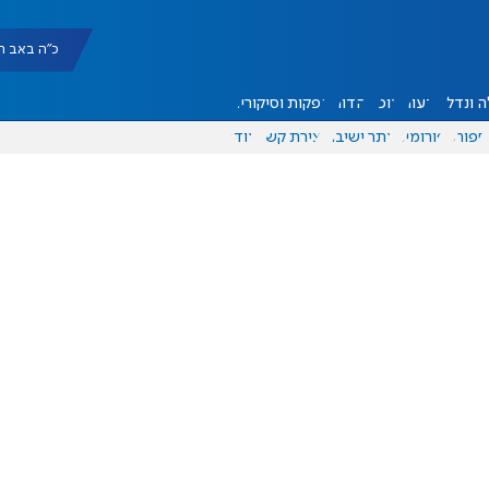
כ"ה באב תשפ"ו |
 ונדל"ן
דעות
אוכל
יהדות
הפקות וסיקורים
ספורט
פורומים
אתר ישיבה
יצירת קשר
עוד