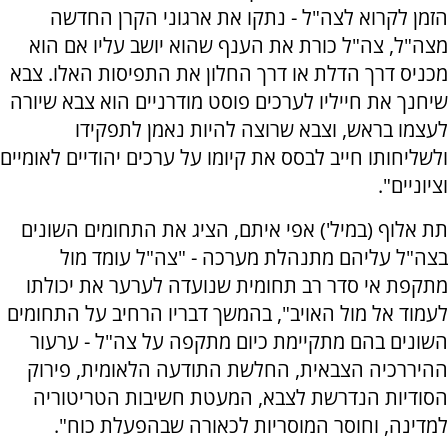
הזמן לקרוא לצה"ל - נתקו את ארגוני הקרן החדשה
מצה"ל, צה"ל כורת את הענף שהוא יושב עליו אם הוא
מכניס דרך הדלת או דרך החלון את התפיסות האלו. צבא
שיחנך את חייליו לערכים פוסט מודרניים הוא צבא שיורה
לעצמו בראש, וצבא שרוצה להיות נאמן לתפקידו
ולשליחותו חייב לבסס את קיומו על ערכים יהודיים לאומיים
וציוניים".
תת אלוף (במיל') אפי איתם, הציג את התחומים השונים
בצה"ל עליהם מתנהלת מערכה - "צה"ל עומד מול
מתקפת אי סדר רב תחומית שנועדה לערער את יכולתו
לעמוד אל מול האויב", בהמשך דבריו הרחיב על התחומים
השונים בהם מתקיימת כיום מתקפה על צה"ל - ערעור
ההיררכיה הצבאית, החלשת התודעה הלאומית, פירוק
הסודיות הנדרשת לצבא, המעטת חשיבות הטריטוריה
למדינה, וחוסר המוסריות לכאורה שבהפעלת כוח".