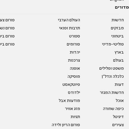
מדורים
חדשות
העולם הערבי
פורום צע
מבזקים
תרבות ופנאי
פורום נשו
ביטחוני
ספורט
פורום בי
פוליטי-מדיני
פורומים
פורום בי
בארץ
יהדות
בעולם
צרכנות
משפט ופלילים
אופנה
כלכלה ונדל"ן
מוסיקה
דעות
פיוטקאסט
חדשות המגזר
ילדודס
אוכל
מודעות אבל
כיפה שחורה
מזג אוויר
דיגיטל
תגיות
צעירים
פורום הריון ולידה