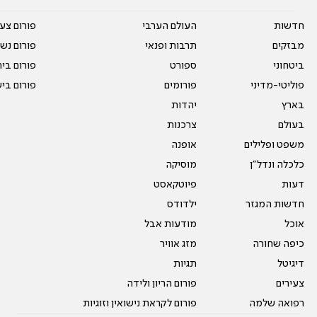
חדשות
העולם הערבי
פורום צע
מבזקים
תרבות ופנאי
פורום נשו
ביטחוני
ספורט
פורום בי
פוליטי-מדיני
פורומים
פורום בי
בארץ
יהדות
בעולם
צרכנות
משפט ופלילים
אופנה
כלכלה ונדל"ן
מוסיקה
דעות
פיוטקאסט
חדשות המגזר
ילדודס
אוכל
מודעות אבל
כיפה שחורה
מזג אוויר
דיגיטל
תגיות
צעירים
פורום הריון ולידה
רפואה שלמה
פורום לקראת נישואין וזוגיות