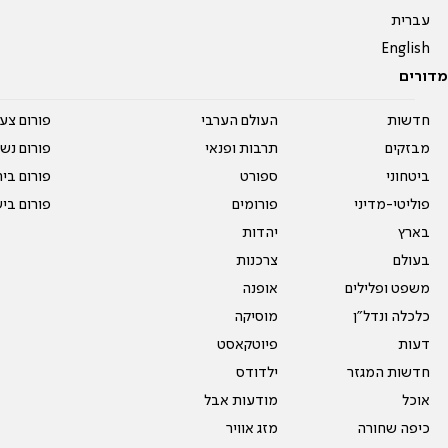
עברית
English
מדורים
חדשות
העולם הערבי
פורום צע
מבזקים
תרבות ופנאי
פורום נשו
ביטחוני
ספורט
פורום בי
פוליטי-מדיני
פורומים
פורום בי
בארץ
יהדות
בעולם
צרכנות
משפט ופלילים
אופנה
כלכלה ונדל"ן
מוסיקה
דעות
פיוטקאסט
חדשות המגזר
ילדודס
אוכל
מודעות אבל
כיפה שחורה
מזג אוויר