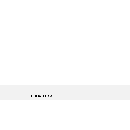
עקבו אחרינו
ות
טוויטר
ם הריון ולידה
פייסבוק
ום לקראת נישואין וזוגיות
אינסטגרם