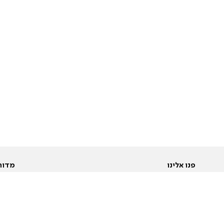
פנו אלינו
מדור
אודות
Pусский
חד
יצירת קשר
عربية
מב
פרסמו אצלנו
בי