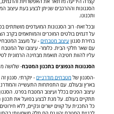
קצרה היריעה מלתאר את האפשרויות והדגמים, 
הסגנונות וההרכבים שניתן לבצע בעת עיצוב ה
ותכנונו.
ובכל זאת- רוב הסגנונות המועדפים מושתתים בס
על דגמים בולטים המוכרים והמותאמים בקרב הציב
בחירת סגנון
עיצוב מטבחים
- על מעצב המטבחים 
עם שאר חלקי הבית. כלומר- עיצובו של המטבח 
עליו להוות חטיבה תואמת מבחינה הרמונית לטע
הסגנונות הנפוצים בתכנון המטבח
- שלושה מה
-הסגנון של
מטבחים מודרניים
- יוקרתי. סגנון ז
בארץ ובעולם. עם התפתחות התעשייה והמודרניזצ
עיצוב הפנים בכלל ועיצוב המטבח בפרט. הסגנו
תתקיים בעולם. על מנת לבצע בפועל את תכנון 
כל התכנית על קווים ישרים ונקיים, ללא חירוטים
לבניית המטבח יהוו גם הם חלק משמעותי בהתוויי