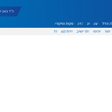
כ"ד באב תשפ"ו |
 ונדל"ן
דעות
אוכל
יהדות
הפקות וסיקורים
ספורט
פורומים
אתר ישיבה
יצירת קשר
עוד