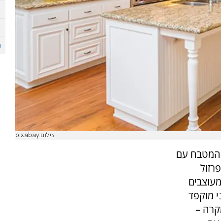
צילום:pixabay
 המטבח עם
רזול
מעוצבים
י מוקפד
מקרה –