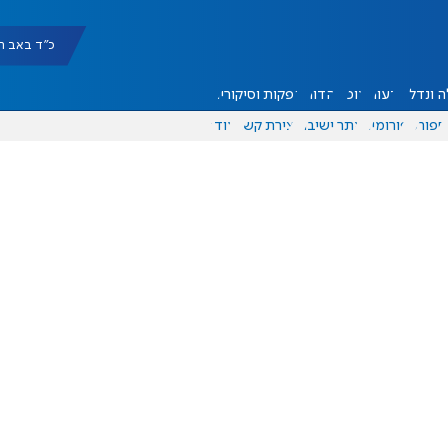
כ"ד באב תשפ"ו |
 ונדל"ן
דעות
אוכל
יהדות
הפקות וסיקורים
ספורט
פורומים
אתר ישיבה
יצירת קשר
עוד