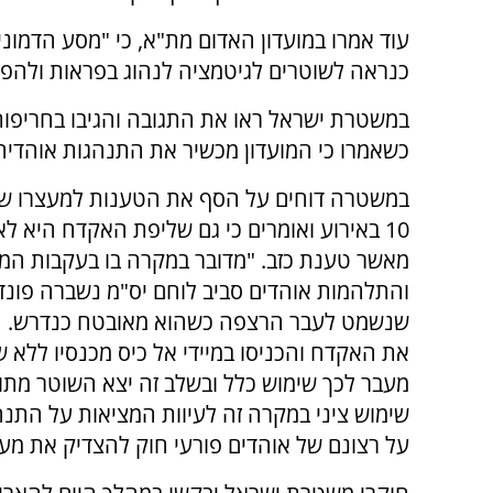
עוד אמרו במועדון האדום מת"א, כי "מסע הדמונ
כנראה לשוטרים לגיטמציה לנהוג בפראות ולהפו
במשטרת ישראל ראו את התגובה והגיבו בחריפות
כשאמרו כי המועדון מכשיר את התנהגות אוהדיה
במשטרה דוחים על הסף את הטענות למעצרו של 
10 באירוע ואומרים כי גם שליפת האקדח היא ל
מאשר טענת כזב. "מדובר במקרה בו בעקבות המ
והתלהמות אוהדים סביב לוחם יס"מ נשברה פונ
שנשמט לעבר הרצפה כשהוא מאובטח כנדרש. ה
את האקדח והכניסו במיידי אל כיס מכנסיו ללא 
מעבר לכך שימוש כלל ובשלב זה יצא השוטר מתוך
שימוש ציני במקרה זה לעיוות המציאות על התנ
על רצונם של אוהדים פורעי חוק להצדיק את מ