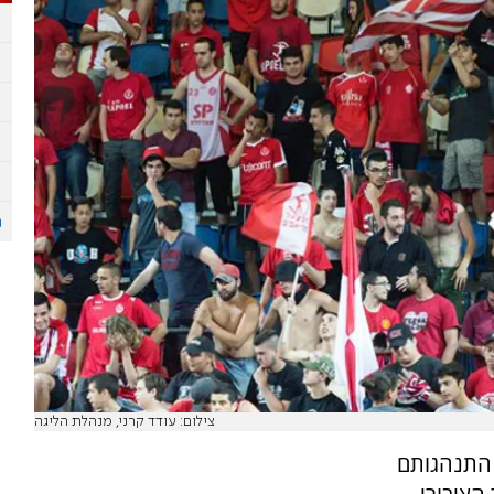
צילום: עודד קרני, מנהלת הליגה
 התנהגותם