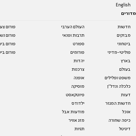
English
מדורים
חדשות
העולם הערבי
פורום צע
מבזקים
תרבות ופנאי
פורום נשו
ביטחוני
ספורט
פורום בי
פוליטי-מדיני
פורומים
פורום בי
בארץ
יהדות
בעולם
צרכנות
משפט ופלילים
אופנה
כלכלה ונדל"ן
מוסיקה
דעות
פיוטקאסט
חדשות המגזר
ילדודס
אוכל
מודעות אבל
כיפה שחורה
מזג אוויר
דיגיטל
תגיות