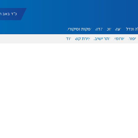
כ"ד באב תשפ"ו |
 ונדל"ן
דעות
אוכל
יהדות
הפקות וסיקורים
ספורט
פורומים
אתר ישיבה
יצירת קשר
עוד