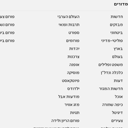
מדורים
חדשות
העולם הערבי
פורום צע
מבזקים
תרבות ופנאי
פורום נשו
ביטחוני
ספורט
פורום בי
פוליטי-מדיני
פורומים
פורום בי
בארץ
יהדות
בעולם
צרכנות
משפט ופלילים
אופנה
כלכלה ונדל"ן
מוסיקה
דעות
פיוטקאסט
חדשות המגזר
ילדודס
אוכל
מודעות אבל
כיפה שחורה
מזג אוויר
דיגיטל
תגיות
צעירים
פורום הריון ולידה