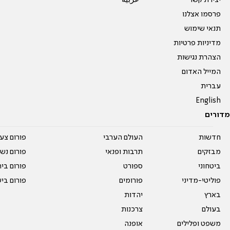
יצירת קשר
عربية
פרסמו אצלנו
תנאי שימוש
מדיניות פרטיות
הצהרת נגישות
המייל האדום
עברית
English
מדורים
חדשות
העולם הערבי
פורום צע
מבזקים
תרבות ופנאי
פורום נשו
ביטחוני
ספורט
פורום בי
פוליטי-מדיני
פורומים
פורום בי
בארץ
יהדות
בעולם
צרכנות
משפט ופלילים
אופנה