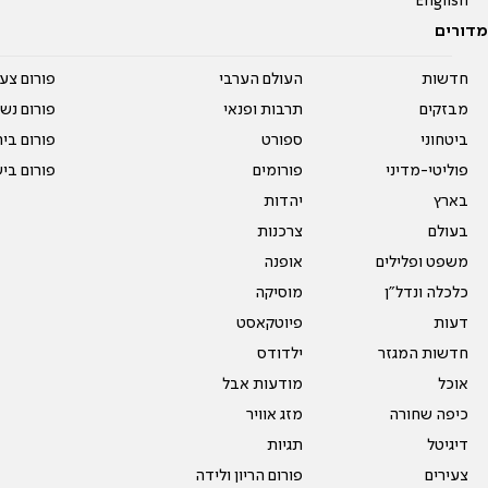
English
מדורים
חדשות
העולם הערבי
פורום צע
מבזקים
תרבות ופנאי
פורום נשו
ביטחוני
ספורט
פורום בי
פוליטי-מדיני
פורומים
פורום בי
בארץ
יהדות
בעולם
צרכנות
משפט ופלילים
אופנה
כלכלה ונדל"ן
מוסיקה
דעות
פיוטקאסט
חדשות המגזר
ילדודס
אוכל
מודעות אבל
כיפה שחורה
מזג אוויר
דיגיטל
תגיות
צעירים
פורום הריון ולידה