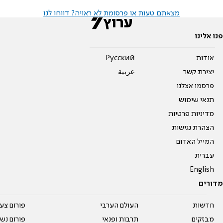
מצאתם טעות או פרסומת לא ראויה? דווחו לנו
פנו אלינו
אודות
Pусский
יצירת קשר
عربية
פרסמו אצלנו
תנאי שימוש
מדיניות פרטיות
הצהרת נגישות
המייל האדום
עברית
English
מדורים
חדשות
העולם הערבי
פורום צע
מבזקים
תרבות ופנאי
פורום נשו