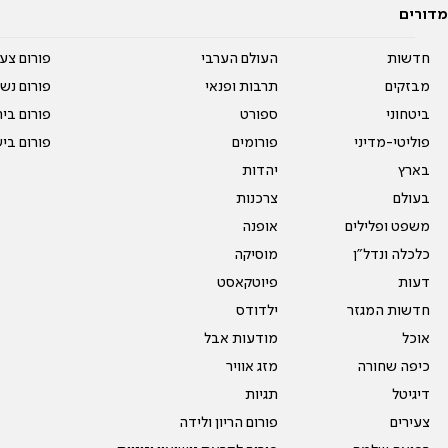
מדורים
חדשות
העולם הערבי
פורום צע
מבזקים
תרבות ופנאי
פורום נשו
ביטחוני
ספורט
פורום בי
פוליטי-מדיני
פורומים
פורום בי
בארץ
יהדות
בעולם
צרכנות
משפט ופלילים
אופנה
כלכלה ונדל"ן
מוסיקה
דעות
פיוטקאסט
חדשות המגזר
ילדודס
אוכל
מודעות אבל
כיפה שחורה
מזג אוויר
דיגיטל
תגיות
צעירים
פורום הריון ולידה