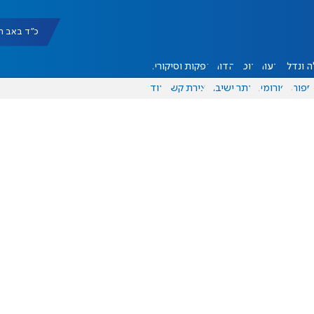
כ"ד באב תשפ"ו |
 ונדל"ן
דעות
אוכל
יהדות
הפקות וסיקורים
ספורט
פורומים
אתר ישיבה
יצירת קשר
עוד