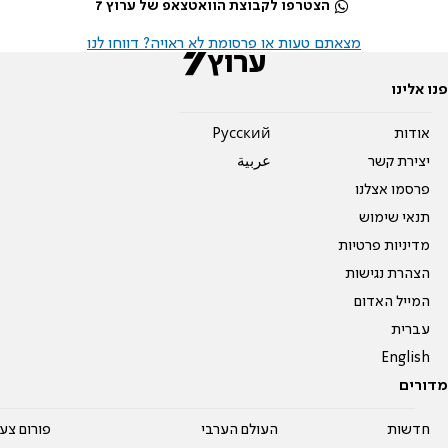
הצטרפו לקבוצת הוואטצאפ של ערוץ 7
מצאתם טעות או פרסומת לא ראויה? דווחו לנו
פנו אלינו
אודות
Pусский
יצירת קשר
عربية
פרסמו אצלנו
תנאי שימוש
מדיניות פרטיות
הצהרת נגישות
המייל האדום
עברית
English
מדורים
חדשות
העולם הערבי
פורום צע