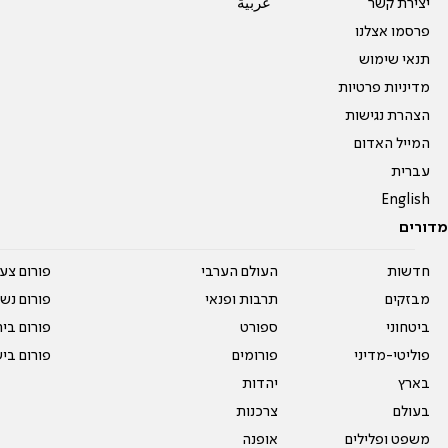
יצירת קשר
عربية
פרסמו אצלנו
תנאי שימוש
מדיניות פרטיות
הצהרת נגישות
המייל האדום
עברית
English
מדורים
חדשות
העולם הערבי
פורום צע
מבזקים
תרבות ופנאי
פורום נשו
ביטחוני
ספורט
פורום בי
פוליטי-מדיני
פורומים
פורום בי
בארץ
יהדות
בעולם
צרכנות
משפט ופלילים
אופנה