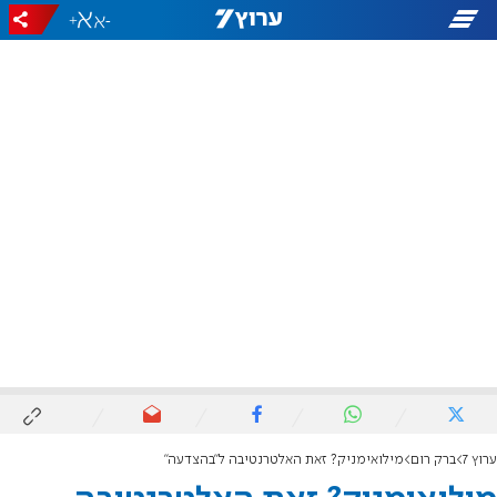
+
-
ערוץ 7
ברק רום
מילואימניק? זאת האלטרנטיבה ל"בהצדעה"