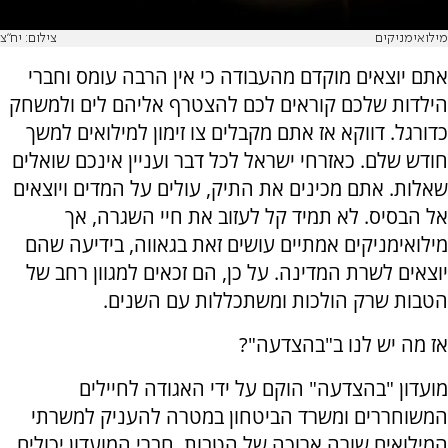
מילואימניקים
צילום: יח"צ
אתם יוצאים מוקדם מהעבודה כי אין הרבה עומס וחברי
הילדות שלכם קוראים לכם להצטרף אליהם לים ולמשחק
כדורגל. דווקא אז אתם מקבלים צו זימון למילואים למשך
חודש שלם. כאזרחי ישראל לכל דבר ועניין אינכם שואלים
שאלות. אתם מכינים את התיק, עולים על המדים ויוצאים
אל הבסיס. לא תמיד קל לעזוב את חיי השגרה, אך
מילואימניקים אמתיים עושים זאת בגאווה, בידיעה שהם
יוצאים לשרת המדינה. על כן, הם זכאים למגוון רחב של
הטבות שרק הולכות ומשתכללות עם השנים.
אז מה יש לנו ב"בהצדעה"?
מועדון "בהצדעה" הוקם על ידי האגודה לחיילים
המשוחררים ומשרד הביטחון במטרה להעניק למשרתי
המילואים שורה ארוכה של הטבות. חברי המועדון יכולים