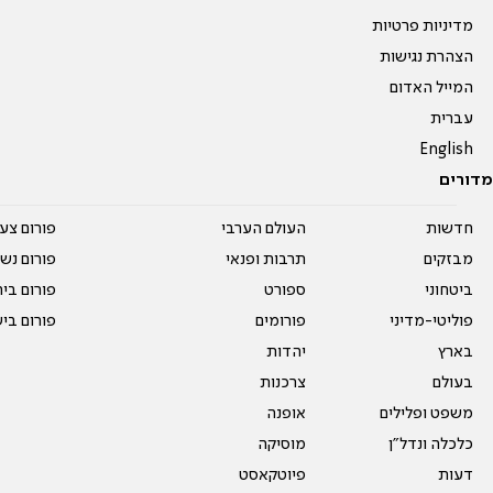
מדיניות פרטיות
הצהרת נגישות
המייל האדום
עברית
English
מדורים
חדשות
העולם הערבי
פורום צע
מבזקים
תרבות ופנאי
פורום נשו
ביטחוני
ספורט
פורום בי
פוליטי-מדיני
פורומים
פורום בי
בארץ
יהדות
בעולם
צרכנות
משפט ופלילים
אופנה
כלכלה ונדל"ן
מוסיקה
דעות
פיוטקאסט