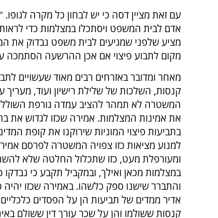
עם זאת מציין דסה כי יש לבחון כל מקרה לגופו.
אדם לבית המשפט ויסתכלו במצלמות כדי לראות
מציע שלפני שמגיעים לבית משפט נבדוק את המ
מקום לתבוע פיצוי אם אכן ההרשעה הסתמכה ע
מאחר ומדובר באזרחים רבים מאוד שעשויים לתבוע
קנסות, השלכות של שלילת רישיון ועוד, מעריך עו
המשטרה לא תמהר להציב עמדה גורפת השוללת
את אמינות המצלמות. אמירה שכזו לגדוש את ב
בתביעות פיצוי המוניות שירוקנו את קופת המדינה
למנוע מציאות כזו צפויה המשטרה לפרסם אמי
ומעורפלת מעט, כזו שתכלול החלטה שלא להש
במצלמות מכאן ואילך, ובמקביל תקבע כי נבדקו 
והתברר שישנו ספק כלשהו. באמירה שכזו יהיה כד
אדיר ממדים של תביעות הן על הפסדים כלכליים,
קנסות ששולמו והן על שכר עורך דין ששולם באינ