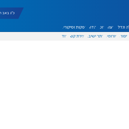
כ"ג באב תשפ"ו |
 ונדל"ן
דעות
אוכל
יהדות
הפקות וסיקורים
ספורט
פורומים
אתר ישיבה
יצירת קשר
עוד