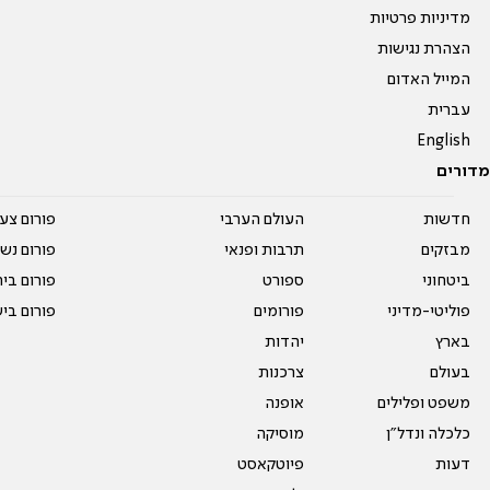
מדיניות פרטיות
הצהרת נגישות
המייל האדום
עברית
English
מדורים
חדשות
העולם הערבי
פורום צע
מבזקים
תרבות ופנאי
פורום נשו
ביטחוני
ספורט
פורום בי
פוליטי-מדיני
פורומים
פורום בי
בארץ
יהדות
בעולם
צרכנות
משפט ופלילים
אופנה
כלכלה ונדל"ן
מוסיקה
דעות
פיוטקאסט