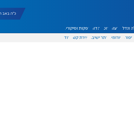
כ"ה באב תשפ"ו |
 ונדל"ן
דעות
אוכל
יהדות
הפקות וסיקורים
ספורט
פורומים
אתר ישיבה
יצירת קשר
עוד